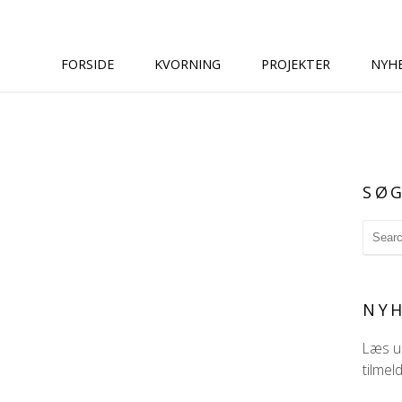
FORSIDE
KVORNING
PROJEKTER
NYH
SØ
NYH
Læs ud
tilmel