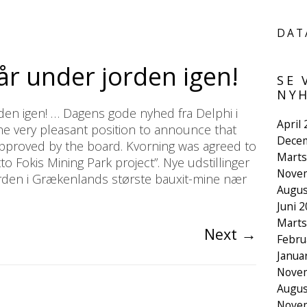
DAT
år under jorden igen!
SE 
NYH
den igen! … Dagens gode nyhed fra Delphi i
April
he very pleasant position to announce that
Dece
pproved by the board. Kvorning was agreed to
Marts
o Fokis Mining Park project”. Nye udstillinger
Nove
rden i Grækenlands største bauxit-mine nær
Augus
Juni 
Marts
Next
→
Febru
Janua
Nove
Augus
Nove