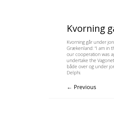
Kvorning g
Kvorning går under jor
Grækenland: “I am in t
our cooperation was a
undertake the Vagonett
både over og under jo
Delphi.
←
Previous