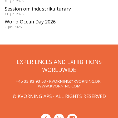
18. juni 2026
Session om industrikulturarv
11. juni 2026
World Ocean Day 2026
9. juni 2026
EXPERIENCES AND EXHIBITIONS
WORLDWIDE
+45 33 93 93 53 ·
KVORNING@KVORNING.DK
·
WWW.KVORNING.COM
© KVORNING APS · ALL RIGHTS RESERVED