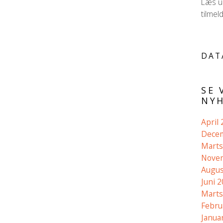
Læs ud
tilmel
DAT
SE 
NYH
April
Dece
Marts
Nove
Augus
Juni 
Marts
Febru
Janua