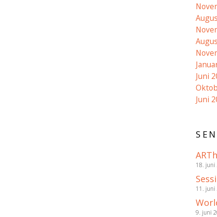
Nove
Augus
Nove
Augus
Nove
Janua
Juni 
Oktob
Juni 
SEN
ARTh
18. juni
Sess
11. juni
Worl
9. juni 