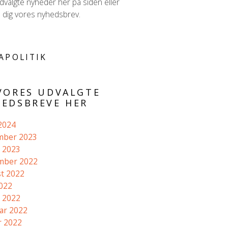
valgte nyheder her på siden eller
d dig vores nyhedsbrev.
APOLITIK
VORES UDVALGTE
EDSBREVE HER
 2024
mber 2023
 2023
mber 2022
t 2022
2022
 2022
ar 2022
r 2022