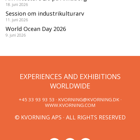
18. juni 2026
Session om industrikulturarv
11. juni 2026
World Ocean Day 2026
9. juni 2026
EXPERIENCES AND EXHIBITIONS
WORLDWIDE
+45 33 93 93 53 ·
KVORNING@KVORNING.DK
·
WWW.KVORNING.COM
© KVORNING APS · ALL RIGHTS RESERVED