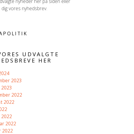
valgte nyheder her på siden eller
d dig vores nyhedsbrev.
APOLITIK
VORES UDVALGTE
EDSBREVE HER
 2024
mber 2023
 2023
mber 2022
t 2022
2022
 2022
ar 2022
r 2022