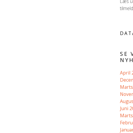
Læs ud
tilmel
DAT
SE 
NYH
April
Dece
Marts
Nove
Augus
Juni 
Marts
Febru
Janua