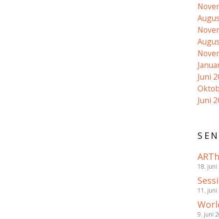
Nove
Augus
Nove
Augus
Nove
Janua
Juni 
Oktob
Juni 
SEN
ARTh
18. juni
Sess
11. juni
Worl
9. juni 