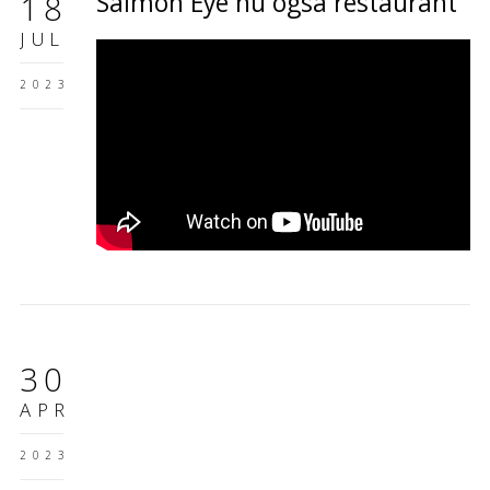
Salmon Eye nu også restaurant
18
JUL
2023
30
APR
2023