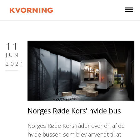
11
JUN
2021
Norges Røde Kors’ hvide bus
Norges Røde Kors råder over én af de
hvide busser, som blev anvendt til at