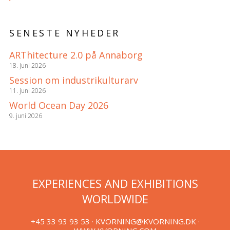
SENESTE NYHEDER
ARThitecture 2.0 på Annaborg
18. juni 2026
Session om industrikulturarv
11. juni 2026
World Ocean Day 2026
9. juni 2026
EXPERIENCES AND EXHIBITIONS
WORLDWIDE
+45 33 93 93 53 ·
KVORNING@KVORNING.DK
·