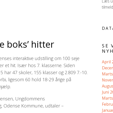
Læs ud
tilmel
DAT
 boks’ hitter
SE 
NYH
nses interaktive udstilling om 100 seje
April
 et hit. Især hos 7. klasserne. Siden
Dece
 har 47 skoler, 155 klasser og 2.809 7.-10.
Marts
rbi, ligesom 60 hold 18-29 årige på
Nove
Augus
jælp.
Juni 
Marts
. Jensen, Ungdommens
Febru
g, Odense Kommune, udtaler –
Janua