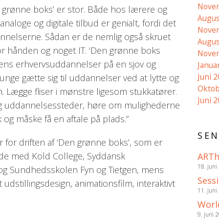
Nove
n grønne boks’ er stor. Både hos lærere og
Augus
 anal
oge og digitale tilbud er genialt, fordi det
Nove
annelserne. Sådan er de nemlig også skruet
Augus
r hånden og noget IT. ‘Den grønne boks
Nove
s erhvervsuddannelser på en sjov og
Janua
Juni 
unge gætte sig til uddannelser ved at lytte og
Oktob
m. Lægge fliser i mønstre ligesom stukkatører.
Juni 
 uddannelsessteder, høre om mulighederne
 og måske få en aftale på plads.”
SEN
or driften af ‘Den grønne boks’, som er
ejde med Kold College, Syddansk
ARTh
18. juni
- og Sundhedsskolen Fyn og Tietgen, mens
Sess
dstillingsdesign, animationsfilm, interaktivt
11. juni
Worl
9. juni 