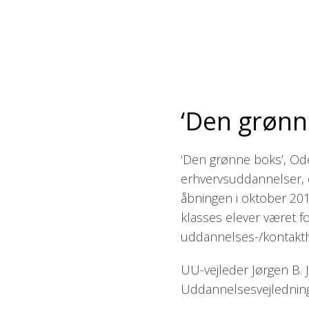
‘Den grønne
‘Den grønne boks’, Ode
erhvervsuddannelser, er
åbningen i oktober 2015
klasses elever været fo
uddannelses-/kontakth
UU-vejleder Jørgen B
Uddannelsesvejlednin