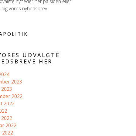
valgte nyheder her på siden eller
d dig vores nyhedsbrev.
APOLITIK
VORES UDVALGTE
EDSBREVE HER
 2024
mber 2023
 2023
mber 2022
t 2022
2022
 2022
ar 2022
r 2022