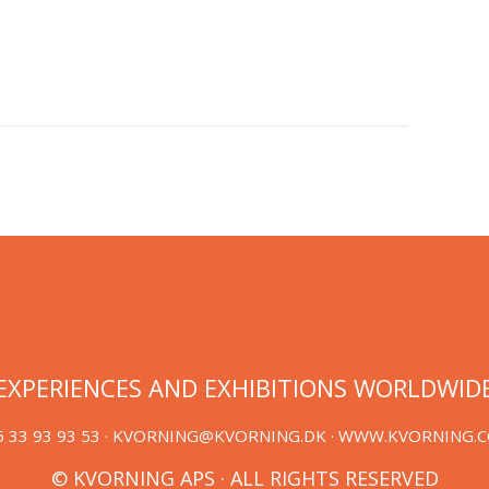
EXPERIENCES AND EXHIBITIONS WORLDWID
 33 93 93 53 ·
KVORNING@KVORNING.DK
· WWW.KVORNING.
© KVORNING APS · ALL RIGHTS RESERVED