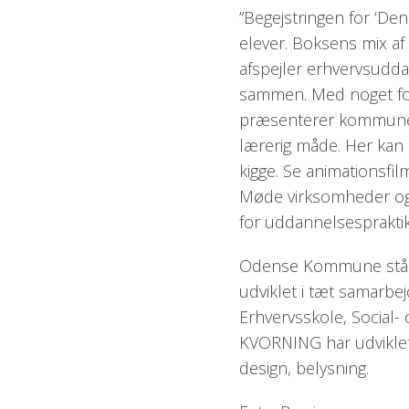
”Begejstringen for ‘De
elever. Boksens mix af
afspejler erhvervsudd
sammen. Med noget fo
præsenterer kommunen
lærerig måde. Her kan 
kigge. Se animationsfil
Møde virksomheder og
for uddannelsespraktik
Odense Kommune står f
udviklet i tæt samarb
Erhvervsskole, Social
KVORNING har udviklet u
design, belysning.