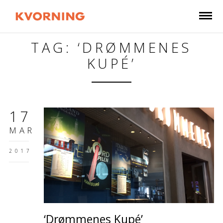
TAG: ‘DRØMMENES
KUPÉ’
17
MAR
2017
‘Drømmenes Kupé’