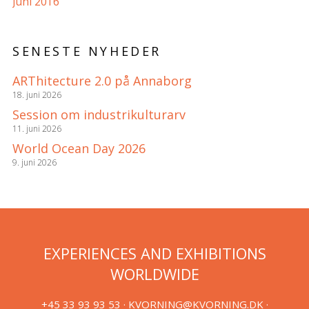
Juni 2016
SENESTE NYHEDER
ARThitecture 2.0 på Annaborg
18. juni 2026
Session om industrikulturarv
11. juni 2026
World Ocean Day 2026
9. juni 2026
EXPERIENCES AND EXHIBITIONS
WORLDWIDE
+45 33 93 93 53 ·
KVORNING@KVORNING.DK
·