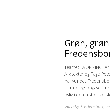
Grøn, grøn
Fredensbor
Teamet KVORNING, Arki
Arkitekter og Tage Pet
har vundet Fredensbo
formidlingsopgave ’Fr
byliv i den historiske 
’Haveby Fredensborg’ er