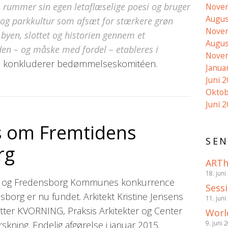
 , rummer sin egen letaflæselige poesi og bruger
Nove
Augus
 og parkkultur som afsæt for stærkere grøn
Nove
 byen, slottet og historien gennem et
Augus
en – og måske med fordel – etableres i
Nove
, konkluderer bedømmelseskomitéen.
Janua
Juni 
Oktob
Juni 
s om Fremtidens
SEN
rg
ARTh
18. juni
nia og Fredensborg Kommunes konkurrence
Sess
org er nu fundet. Arkitekt Kristine Jensens
11. juni
ter KVORNING, Praksis Arkitekter og Center
Worl
skning. Endelig afgørelse i januar 2015.
9. juni 