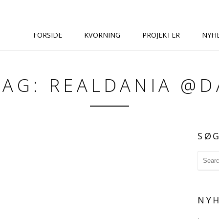
FORSIDE
KVORNING
PROJEKTER
NYH
TAG: REALDANIA @D
SØ
NYH