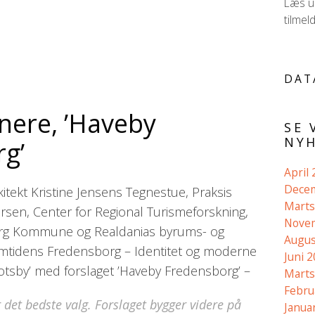
Læs ud
tilmel
DAT
nere, ’Haveby
SE 
NYH
g’
April
Dece
tekt Kristine Jensens Tegnestue, Praksis
Marts
ersen, Center for Regional Turismeforskning,
Nove
rg Kommune og Realdanias byrums- og
Augus
emtidens Fredensborg – Identitet og moderne
Juni 
slotsby’ med forslaget ’Haveby Fredensborg’ –
Marts
Febru
 det bedste valg. Forslaget bygger videre på
Janua