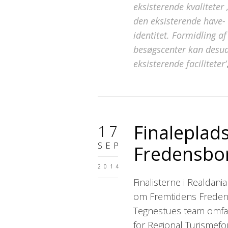
eksisterende kvaliteter
den eksisterende have-
identitet. Formidling af
besøgscenter kan desud
eksisterende faciliteter’
Finaleplad
17
SEP
Fredensbo
2014
Finalisterne i Realda
om Fremtidens Fredensb
Tegnestues team omfat
for Regional Turismefor