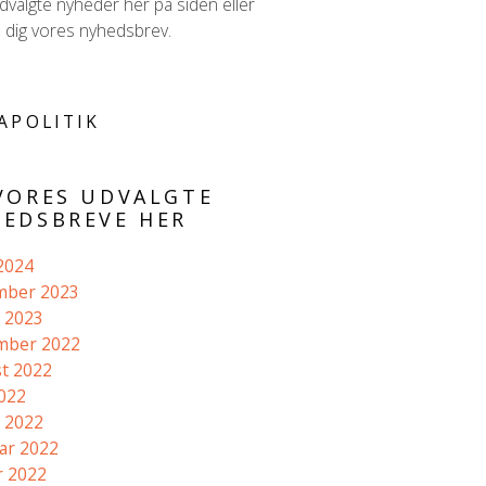
valgte nyheder her på siden eller
d dig vores nyhedsbrev.
APOLITIK
VORES UDVALGTE
EDSBREVE HER
 2024
mber 2023
 2023
mber 2022
t 2022
2022
 2022
ar 2022
r 2022