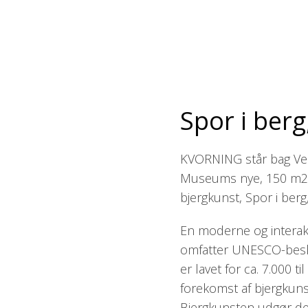
Spor i berg
KVORNING står bag Ver
Museums nye, 150 m2 p
bjergkunst, Spor i berg
En moderne og interakt
omfatter UNESCO-beskyt
er lavet for ca. 7.000 t
forekomst af bjergkuns
Bjergkunsten udgør det