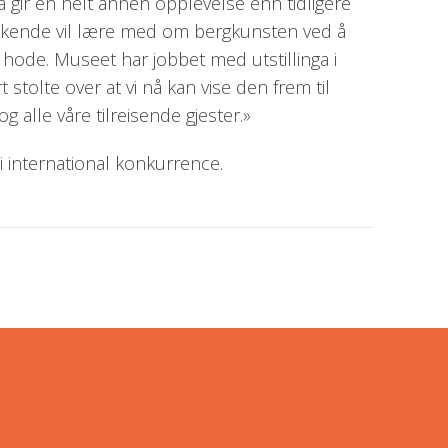
a gir en helt annen opplevelse enn tidligere
søkende vil lære med om bergkunsten ved å
ode. Museet har jobbet med utstillinga i
 stolte over at vi nå kan vise den frem til
g alle våre tilreisende gjester.»
i international konkurrence.