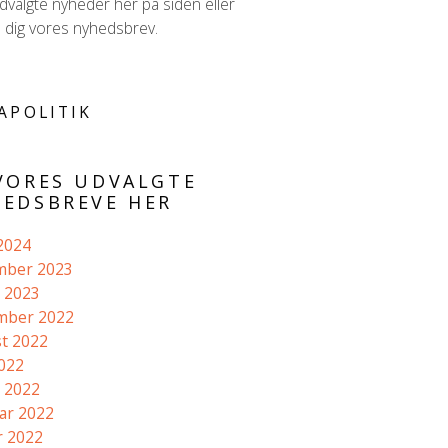
valgte nyheder her på siden eller
d dig vores nyhedsbrev.
APOLITIK
VORES UDVALGTE
EDSBREVE HER
 2024
mber 2023
 2023
mber 2022
t 2022
2022
 2022
ar 2022
r 2022