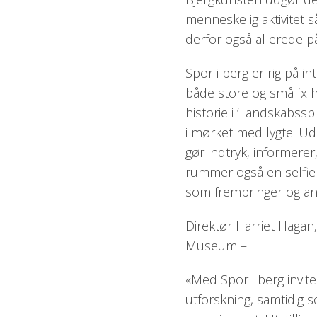
menneskelig aktivitet s
derfor også allerede p
Spor i berg er rig på i
både store og små fx h
historie i ’Landskabssp
i mørket med lygte. Udst
gør indtryk, informerer
rummer også en selfie
som frembringer og an
Direktør Harriet Hagan
Museum –
«Med Spor i berg invite
utforskning, samtidig so