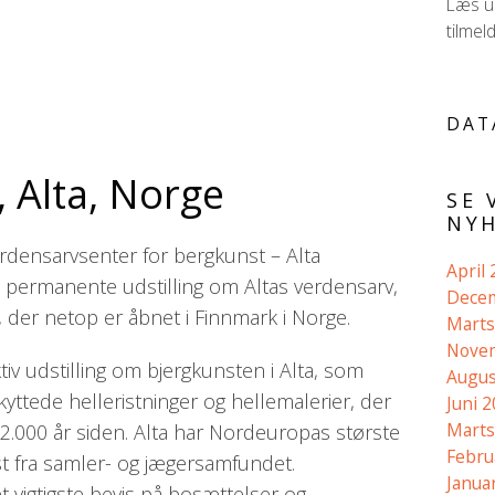
Læs ud
tilmel
DAT
, Alta, Norge
SE 
NYH
densarvsenter for bergkunst – Alta
April
ermanente udstilling om Altas verdensarv,
Dece
, der netop er åbnet i Finnmark i Norge.
Marts
Nove
iv udstilling om bjergkunsten i Alta, som
Augus
tede helleristninger og hellemalerier, der
Juni 
Marts
il 2.000 år siden. Alta har Nordeuropas største
Febru
t fra samler- og jægersamfundet.
Janua
 vigtigste bevis på bosættelser og