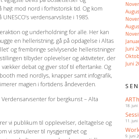
Nove
å højt mod nord i forhistorisk tid. Og kom
Augus
å UNESCO’s verdensarvsliste i 1985.
Nove
Augus
nteraktion og underholdning for alle. Her kan
Nove
ugge en helleristning, gå på opdagelse i Altas
Janua
Juni 
illet’ og frembringe selvlysende helleristninger
Oktob
illingen tilbyder oplevelser og aktiviteter, der
Juni 
, vækker debat og giver stof til eftertanke. Og
booth med nordlys, knapper samt infografik,
imerer magien i fortidens åndeverden.
SEN
, Verdensarvsenter for bergkunst – Alta
ARTh
18. juni
Sess
11. juni
rer vi publikum til opplevelser, deltagelse og
Worl
m vi stimulerer til nysgjerrighet og
9. juni 