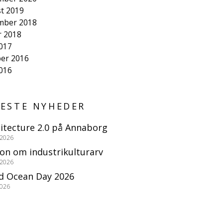
t 2019
mber 2018
r 2018
2017
er 2016
2016
ESTE NYHEDER
itecture 2.0 på Annaborg
 2026
ion om industrikulturarv
 2026
d Ocean Day 2026
2026