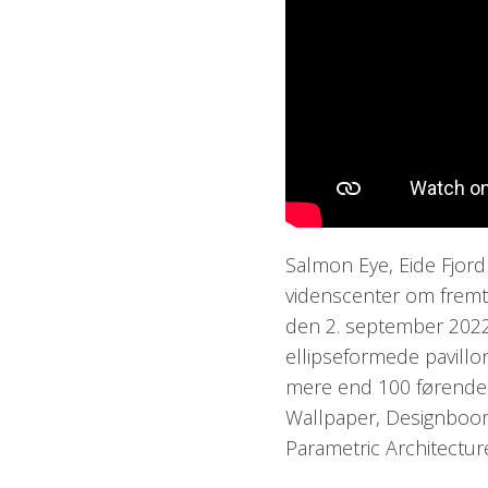
Salmon Eye, Eide Fjord
videnscenter om fremti
den 2. september 2022
ellipseformede pavillo
mere end 100 førende 
Wallpaper, Designboom
Parametric Architecture