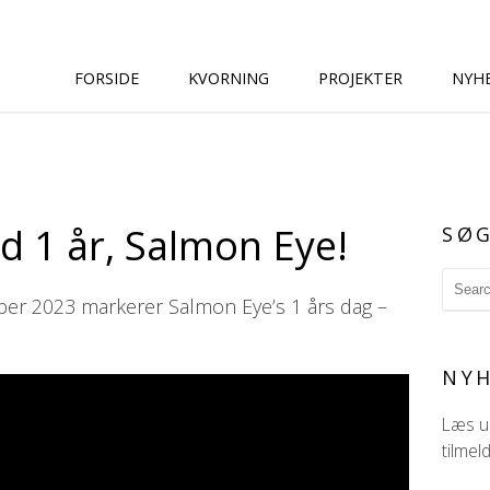
FORSIDE
KVORNING
PROJEKTER
NYH
d 1 år, Salmon Eye!
SØ
ber 2023 markerer Salmon Eye’s 1 års dag –
NYH
Læs ud
tilmel