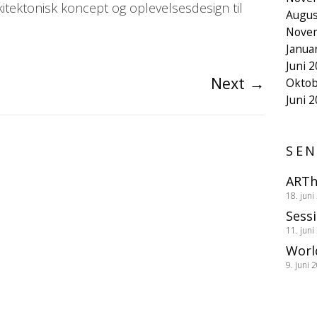
tektonisk koncept og oplevelsesdesign til
Augus
Nove
Janua
Juni 
Next
→
Oktob
Juni 
SEN
ARTh
18. juni
Sess
11. juni
Worl
9. juni 