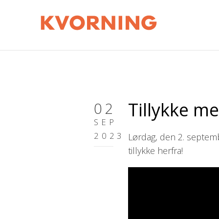
Tillykke me
02
SEP
2023
Lørdag, den 2. septem
tillykke herfra!