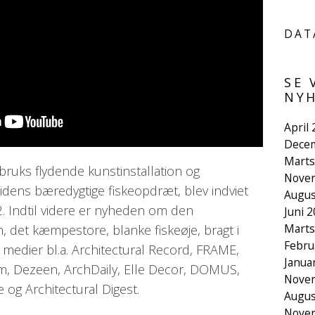
DAT
SE 
NYH
April
Dece
Marts
bruks flydende kunstinstallation og
Nove
dens bæredygtige fiskeopdræt, blev indviet
Augus
. Indtil videre er nyheden om den
Juni 
Marts
n, det kæmpestore, blanke fiskeøje, bragt i
Febru
medier bl.a. Architectural Record, FRAME,
Janua
, Dezeen, ArchDaily, Elle Decor, DOMUS,
Nove
 og Architectural Digest.
Augus
Nove