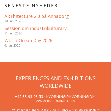
SENESTE NYHEDER
ARThitecture 2.0 på Annaborg
18. juni 2026
Session om industrikulturarv
11. juni 2026
World Ocean Day 2026
9. juni 2026
EXPERIENCES AND EXHIBITIONS
WORLDWIDE
+45 33 93 93 53 ·
KVORNING@KVORNING.DK
·
WWW.KVORNING.COM
© KVORNING APS · ALL RIGHTS RESERVED