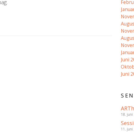
bag.
Febru
Janua
Nove
Augus
Nove
Augus
Nove
Janua
Juni 
Oktob
Juni 
SEN
ARTh
18. juni
Sess
11. juni