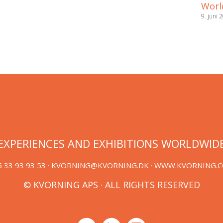
Worl
9. juni 
EXPERIENCES AND EXHIBITIONS WORLDWID
 33 93 93 53 ·
KVORNING@KVORNING.DK
· WWW.KVORNING.
© KVORNING APS · ALL RIGHTS RESERVED