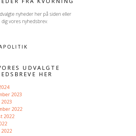
EDER FRA KVORNING
valgte nyheder her på siden eller
d dig vores nyhedsbrev.
APOLITIK
VORES UDVALGTE
EDSBREVE HER
 2024
mber 2023
 2023
mber 2022
t 2022
2022
 2022