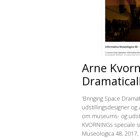
Arne Kvorn
Dramaticall
‘Bringing Space Dramati
udstillingsdesigner o
om museums- og udstill
KVORNINGs speciale sid
Museologica 48, 2017