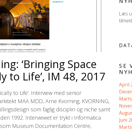
NYH
Læs ud
tilmel
DAT
ing: ‘Bringing Space
SE 
NYH
y to Life’, IM 48, 2017
April
Dece
cally to Life’. Interview med senior
Marts
g arkitekt MAA MDD, Arne Kvorning, KVORNING,
Nove
ingsdesign som faglig disciplin og niche samt
Augus
en 1992. Interviewet er trykt i Informatica
Juni 
, som Museum Documentation Centre,
Marts